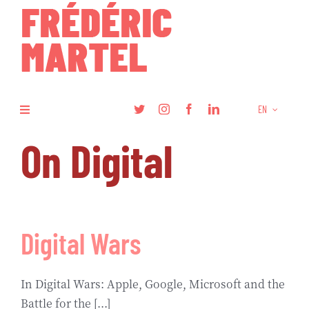
Skip
to
content
EN
Toggle
Navigation
On Digital
Books
Research
Digital Wars
Articles
Podcasts
In Digital Wars: Apple, Google, Microsoft and the
Battle for the [...]