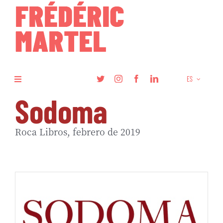
Skip
to
content
ES
Toggle
Navigation
Sodoma
Libros
Roca Libros, febrero de 2019
Investigación
Artículos
Podcasts