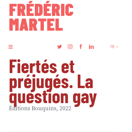
Skip
to
content
FR
Toggle
Navigation
Fiertés et
Livres
préjugés. La
Recherche
question gay
Articles
Éditions Bouquins, 2022
Podcasts