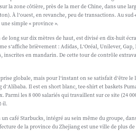
sur la zone côtière, près de la mer de Chine, dans une la
n). À l’ouest, en revanche, peu de transactions. Au sud-est
e une simple « province ».
de long sur dix mètres de haut, est divisé en dix-huit éc
 s’affiche brièvement : Adidas, L’Oréal, Unilever, Gap, 
 inscrites en mandarin. De cette tour de contrôle extrav
eprise globale, mais pour l’instant on se satisfait d’être 
ng d’Alibaba. Il est en short blanc, tee-shirt et baskets Pu
. Parmi les 8 000 salariés qui travaillent sur ce site (24 
-il.
un café Starbucks, intégré au sein même du groupe, dans
́fecture de la province du Zhejiang est une ville de plus de