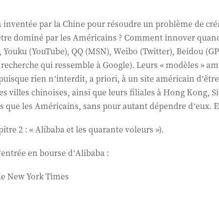
n inventée par la Chine pour résoudre un problème de créa
tre dominé par les Américains ? Comment innover quand 
, Youku (YouTube), QQ (MSN), Weibo (Twitter), Beidou (G
herche qui ressemble à Google). Leurs « modèles » américa
 puisque rien n’interdit, a priori, à un site américain d’êtr
 villes chinoises, ainsi que leurs filiales à Hong Kong, S
s que les Américains, sans pour autant dépendre d’eux. Et
pitre 2 : « Alibaba et les quarante voleurs »).
 l’entrée en bourse d’Alibaba :
 le New York Times