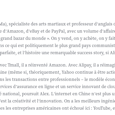
 Ma), spécialiste des arts martiaux et professeur d’anglai
 d’Amazon, d’eBay et de PayPal, avec un volume d’affaires q
lus grand bazar du monde ». On y vend, on y achète, on y fa
dans ce qui est politiquement le plus grand pays communist
 parfaite, et l’histoire une remarquable success story, si Al
 Tmall, il a réinventé Amazon. Avec Alipay, il a réimagi
hine (même si, théoriquement, Yahoo continue à être acti
dans les transactions entre professionnels – le modèle éco
ervices d’assurance en ligne et un service innovant de clo
́ national, poursuit Alex. L’internet en Chine n’est plus un
est la créativité et l’innovation. On a les meilleurs inge
es les entreprises américaines ont échoué ici : YouTube, 