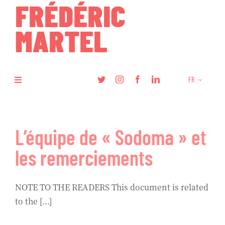
Skip
to
content
FR
Toggle
Navigation
Livres
L’équipe de « Sodoma » et
Recherche
les remerciements
Articles
NOTE TO THE READERS This document is related
to the [...]
Podcasts